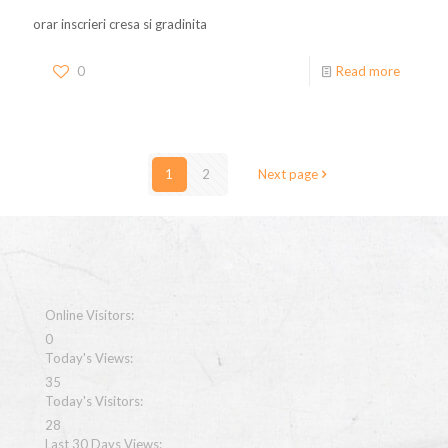
orar inscrieri cresa si gradinita
0
Read more
1
2
Next page
Online Visitors:
0
Today's Views:
35
Today's Visitors:
28
Last 30 Days Views: