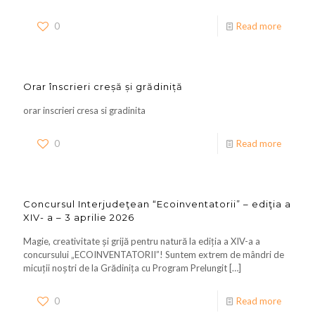
0
Read more
Orar înscrieri creșă și grădiniță
orar inscrieri cresa si gradinita
0
Read more
Concursul Interjudeţean “Ecoinventatorii” – ediţia a
XIV- a – 3 aprilie 2026
Magie, creativitate și grijă pentru natură la ediția a XIV-a a
concursului „ECOINVENTATORII”! Suntem extrem de mândri de
micuții noștri de la Grădinița cu Program Prelungit
[…]
0
Read more