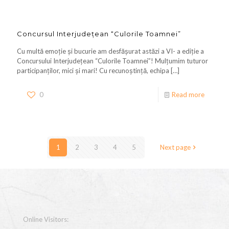
Concursul Interjudețean “Culorile Toamnei”
Cu multă emoție și bucurie am desfășurat astăzi a VI- a ediție a
Concursului Interjudețean “Culorile Toamnei”! Mulțumim tuturor
participanților, mici și mari! Cu recunoștință, echipa
[…]
0
Read more
1
2
3
4
5
Next page
Online Visitors: