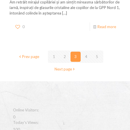
Am retrăit mirajul copilăriei și am simțit mireasma sărbătorilor de
iarnă, inspirați de glasurile cristaline ale copiilor de la GPP Nord 1,
intonând colinde în așteptarea
[…]
0
Read more
Prev page
1
2
3
4
5
Next page
Online Visitors:
0
Today's Views:
100