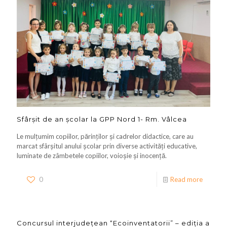
Sfârșit de an școlar la GPP Nord 1- Rm. Vâlcea
Le mulțumim copiilor, părinților și cadrelor didactice, care au
marcat sfârșitul anului școlar prin diverse activități educative,
luminate de zâmbetele copiilor, voioșie și inocență.
0
Read more
Concursul interjudețean “Ecoinventatorii” – ediția a