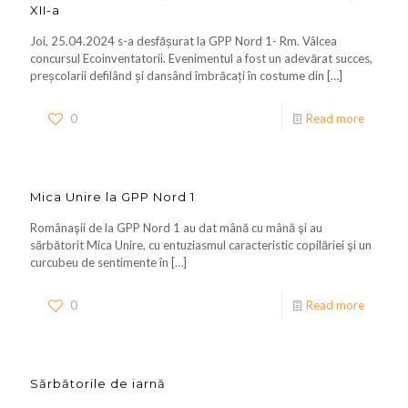
XII-a
Joi, 25.04.2024 s-a desfășurat la GPP Nord 1- Rm. Vâlcea
concursul Ecoinventatorii. Evenimentul a fost un adevărat succes,
preșcolarii defilând și dansând îmbrăcați în costume din
[…]
0
Read more
Mica Unire la GPP Nord 1
Românaşii de la GPP Nord 1 au dat mână cu mână şi au
sărbătorit Mica Unire, cu entuziasmul caracteristic copilăriei şi un
curcubeu de sentimente în
[…]
0
Read more
Sărbătorile de iarnă